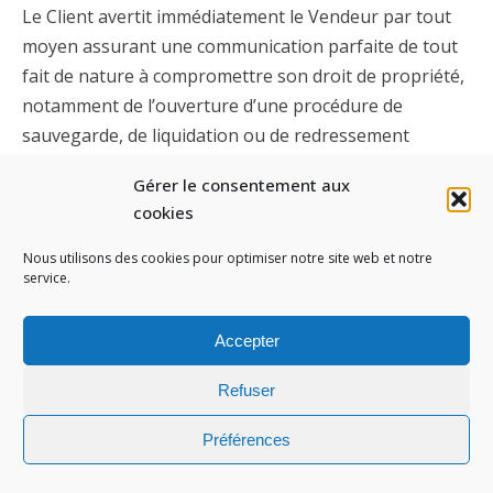
Le Client avertit immédiatement le Vendeur par tout
moyen assurant une communication parfaite de tout
fait de nature à compromettre son droit de propriété,
notamment de l’ouverture d’une procédure de
sauvegarde, de liquidation ou de redressement
judiciaire, de saisie ou de toute autre mesure
Gérer le consentement aux
conservatoire. En cas d’ouverture d’une procédure de
cookies
sauvegarde, de liquidation ou de redressement
judiciaire, le Client s’engage à participer à
Nous utilisons des cookies pour optimiser notre site web et notre
service.
l’établissement d’un inventaire des Produits se
trouvant dans ses stocks et dont le Vendeur
Accepter
revendique la propriété ou le paiement et à l’assister
efficacement dans la procédure de revendication
Refuser
introduite auprès des autorités compétentes. En cas
de saisie ou de toute autre mesure conservatoire sur
Préférences
les Produits livrés par le Vendeur, le Client élèvera
toutes protestations à l’égard du tiers et prendra