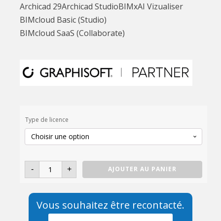
Archicad 29
Archicad Studio
BIMx
AI Vizualiser
BIMcloud Basic (Studio)
BIMcloud SaaS (Collaborate)
Type de licence
quantité
-
+
AJOUTER AU PANIER
de
Archicad
Vous souhaitez être recontacté.