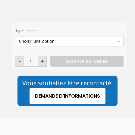
Type licence
quantité
-
+
AJOUTER AU PANIER
de
BIMoffice
Start
Editions
Vous souhaitez être recontacté.
DEMANDE D'INFORMATIONS