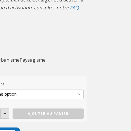
n ou d'activation, consultez notre
FAQ
.
rbanisme
Paysagisme
nce
é
+
AJOUTER AU PANIER
Up