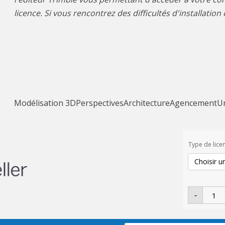
licence. Si vous rencontrez des difficultés d'installatio
Modélisation 3D
Perspectives
Architecture
Agencement
U
Type de lice
quantit
-
de
Sketch
Go