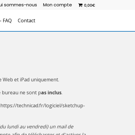
ui sommes-nous
Mon compte
0,00
€
– FAQ
Contact
 le Web et iPad uniquement.
e bureau ne sont p
as inclus
.
ttps://technicad.fr/logiciel/sketchup-
du lundi au vendredi) un mail de
te afin de télécharger et d'activer la